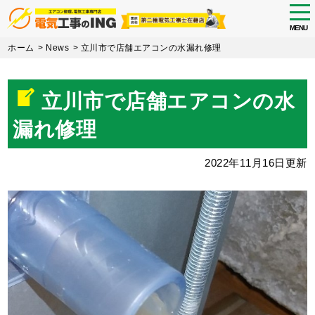
tog
nav
MENU
Skip
ホーム
>
News
>
立川市で店舗エアコンの水漏れ修理
to
main
content
立川市で店舗エアコンの水
漏れ修理
2022年11月16日更新