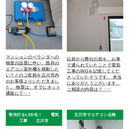
マンションのベランダへの
以前から弊社の前を、お車
物置の設置に伴い、既存の
で通られていたことで電気
エアコン室外機を移動した
工事のINGを記憶してくだ
い？とのご依頼を立川市内
さっていたそうです。 本当
のお客様よりいただきまし
にありがとうございます。
た。 物置は、すでにネット
ご相談の内容は？ ･･･
通販にて･･･
蛍光灯をLED化！ 電気
立川市でエアコン点検
工事 立川市