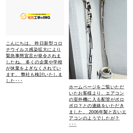
こんにちは。 昨日新型コロ
ナウイルス感染拡大により
緊急事態宣言が発令されま
したね。 多くの企業や学校
が休業をよぎなくされてい
ます。 弊社も検討いたしま
した･･･
ホームページをご覧いただ
いたお客様より、エアコン
の室外機に入る配管がボロ
ボロ？との連絡をいただき
ました。 2006年製と古いエ
アコンのようでしたが？
･･･