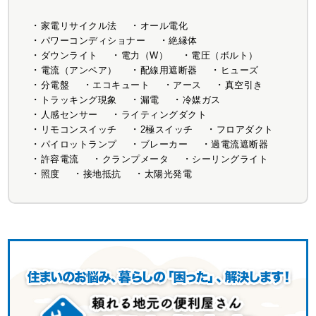
家電リサイクル法
オール電化
パワーコンディショナー
絶縁体
ダウンライト
電力（W）
電圧（ボルト）
電流（アンペア）
配線用遮断器
ヒューズ
分電盤
エコキュート
アース
真空引き
トラッキング現象
漏電
冷媒ガス
人感センサー
ライティングダクト
リモコンスイッチ
2極スイッチ
フロアダクト
パイロットランプ
ブレーカー
過電流遮断器
許容電流
クランプメータ
シーリングライト
照度
接地抵抗
太陽光発電