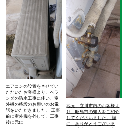
ご本人の照会
お客さまがご本人の個人情報の照会・修正・削除などをご
希望される場合には、ご本人であることを確認の上、対応
させていただきます。
法令、規範の遵守と見直し
当店は、保有する個人情報に関して適用される日本の法
令、その他規範を遵守するとともに、本ポリシーの内容を
適宜見直し、その改善に努めます。
エアコンの設置をさせてい
ただいたお客様より、ベラ
ンダの防水工事に伴い、室
外機の移設のお願いのお電
地元、立川市内のお客様よ
話をいただきました。 工事
り、昭島市の知人をご紹介
前に室外機を外して、工事
してくださいました。 誠
後に元に･･･
に、ありがとうございま