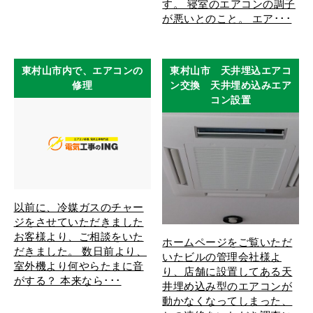
す。 寝室のエアコンの調子
が悪いとのこと。 エア･･･
東村山市内で、エアコンの
東村山市 天井埋込エアコ
修理
ン交換 天井埋め込みエア
コン設置
以前に、冷媒ガスのチャー
ジをさせていただきました
お客様より、ご相談をいた
ホームページをご覧いただ
だきました。 数日前より、
いたビルの管理会社様よ
室外機より何やらたまに音
り、店舗に設置してある天
がする？ 本来なら･･･
井埋め込み型のエアコンが
動かなくなってしまった、