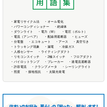
家電リサイクル法
オール電化
パワーコンディショナー
絶縁体
ダウンライト
電力（W）
電圧（ボルト）
電流（アンペア）
配線用遮断器
ヒューズ
分電盤
エコキュート
アース
真空引き
トラッキング現象
漏電
冷媒ガス
人感センサー
ライティングダクト
リモコンスイッチ
2極スイッチ
フロアダクト
パイロットランプ
ブレーカー
過電流遮断器
許容電流
クランプメータ
シーリングライト
照度
接地抵抗
太陽光発電