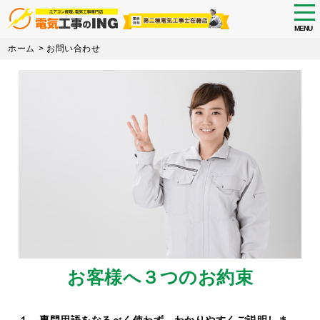
tog
nav
MENU
Skip
ホーム
>
お問い合わせ
to
main
content
お客様へ３つのお約束
１．専門用語をなるべく使わず、わかりやすくご説明しま