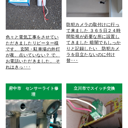
防犯カメラの取付けに行っ
て来ました ３６５日２４時
間監視が必要な所に設置し
色々と電気工事をさせてい
てきました 暗闇でもしっか
ただきましたリピーター様
りと記録したい 防犯カメ
です。 玄関・駐車場の外灯
ラを目立たないのに付け
が夜、点いていない？ で、
替･･･
お電話いただきました。 そ
れはきっ･･･
府中市 センサーライト修
立川市でスイッチ交換
理