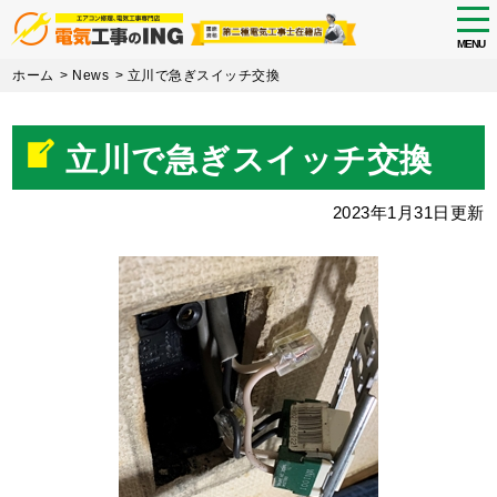
tog
nav
MENU
Skip
ホーム
>
News
>
立川で急ぎスイッチ交換
to
main
content
立川で急ぎスイッチ交換
2023年1月31日更新