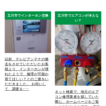
立川市でインターホン交換
立川市でエアコンが冷えな
い？
以前、テレビアンテナの撤
去をさせていただいたお客
様より、インターホンが壊
れたようで、修理が可能か
視てほしい？とのご連をい
ただきました。 お伺いし
て、調査を･･･
ネット検索で、地元のエア
コン修理業者を探していた
際に、ホームページをご覧