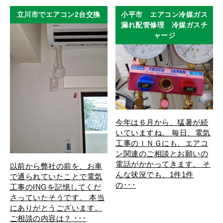
立川市でエアコン2台交換
小平市 エアコン冷媒ガス
漏れ配管修理 冷媒ガスチ
ャージ
今年は６月から、猛暑が続
いていますね。 毎日、電気
工事のＩＮＧにも、エアコ
ン関連のご相談とお願いの
電話がかかってきます。 そ
以前から弊社の前を、お車
んな状況でも、1件1件
で通られていたことで電気
の･･･
工事のINGを記憶してくだ
さっていたそうです。 本当
にありがとうございます。
ご相談の内容は？ ･･･