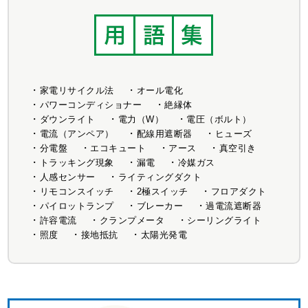
家電リサイクル法
オール電化
パワーコンディショナー
絶縁体
ダウンライト
電力（W）
電圧（ボルト）
電流（アンペア）
配線用遮断器
ヒューズ
分電盤
エコキュート
アース
真空引き
トラッキング現象
漏電
冷媒ガス
人感センサー
ライティングダクト
リモコンスイッチ
2極スイッチ
フロアダクト
パイロットランプ
ブレーカー
過電流遮断器
許容電流
クランプメータ
シーリングライト
照度
接地抵抗
太陽光発電