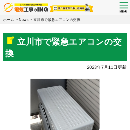
tog
nav
MENU
Skip
ホーム
>
News
>
立川市で緊急エアコンの交換
to
main
content
立川市で緊急エアコンの交
換
2023年7月11日更新