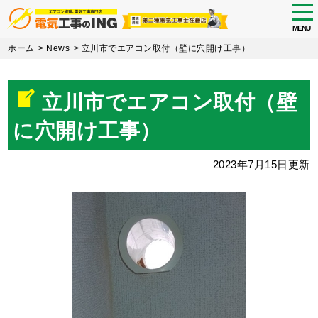
tog
nav
MENU
Skip
ホーム
>
News
>
立川市でエアコン取付（壁に穴開け工事）
to
main
content
立川市でエアコン取付（壁
に穴開け工事）
2023年7月15日更新