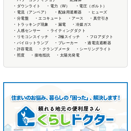
ダウンライト
電力（W）
電圧（ボルト）
電流（アンペア）
配線用遮断器
ヒューズ
分電盤
エコキュート
アース
真空引き
トラッキング現象
漏電
冷媒ガス
人感センサー
ライティングダクト
リモコンスイッチ
2極スイッチ
フロアダクト
パイロットランプ
ブレーカー
過電流遮断器
許容電流
クランプメータ
シーリングライト
照度
接地抵抗
太陽光発電