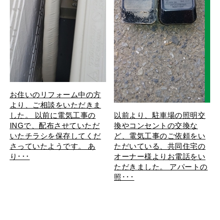
お住いのリフォーム中の方
より、ご相談をいただきま
した。 以前に電気工事の
以前より、駐車場の照明交
INGで、配布させていただ
換やコンセントの交換な
いたチラシを保存してくだ
ど、電気工事のご依頼をい
さっていたようです。 あ
ただいている、共同住宅の
り･･･
オーナー様よりお電話をい
ただきました。 アパートの
照･･･