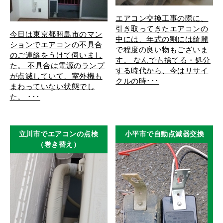
エアコン交換工事の際に、
引き取ってきたエアコンの
今日は東京都昭島市のマン
中には、年式の割には綺麗
ションでエアコンの不具合
で程度の良い物もございま
のご連絡をうけて伺いまし
す。 なんでも捨てる・処分
た。 不具合は電源のランプ
する時代から、今はリサイ
が点滅していて、室外機も
クルの時･･･
まわっていない状態でし
た。 ･･･
立川市でエアコンの点検
小平市で自動点滅器交換
（巻き替え）