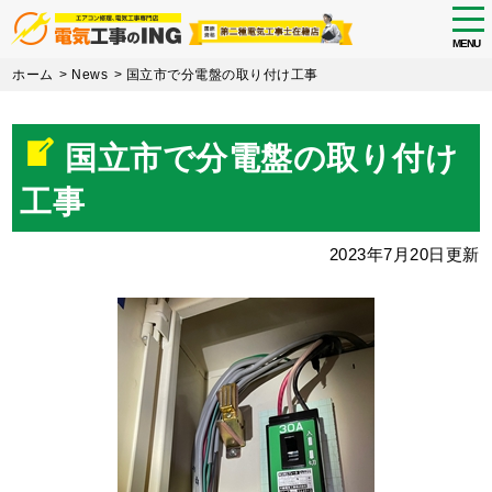
tog
nav
MENU
Skip
ホーム
>
News
>
国立市で分電盤の取り付け工事
to
main
content
国立市で分電盤の取り付け
工事
2023年7月20日更新