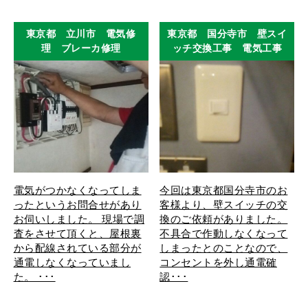
東京都 立川市 電気修
東京都 国分寺市 壁スイ
理 ブレーカ修理
ッチ交換工事 電気工事
電気がつかなくなってしま
今回は東京都国分寺市のお
ったというお問合せがあり
客様より、壁スイッチの交
お伺いしました。 現場で調
換のご依頼がありました。
査をさせて頂くと、屋根裏
不具合で作動しなくなって
から配線されている部分が
しまったとのことなので、
通電しなくなっていまし
コンセントを外し通電確
た。 ･･･
認･･･