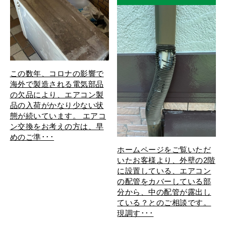
この数年、コロナの影響で
海外で製造される電気部品
の欠品により、エアコン製
品の入荷がかなり少ない状
態が続いています。 エアコ
ン交換をお考えの方は、早
めのご準･･･
ホームページをご覧いただ
いたお客様より、外壁の2階
に設置している、エアコン
の配管をカバーしている部
分から、中の配管が露出し
ている？とのご相談です。
現調す･･･