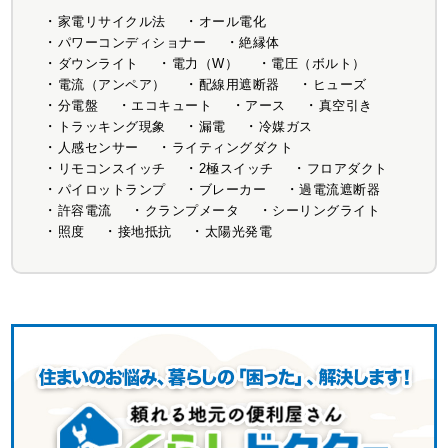
家電リサイクル法
オール電化
パワーコンディショナー
絶縁体
ダウンライト
電力（W）
電圧（ボルト）
電流（アンペア）
配線用遮断器
ヒューズ
分電盤
エコキュート
アース
真空引き
トラッキング現象
漏電
冷媒ガス
人感センサー
ライティングダクト
リモコンスイッチ
2極スイッチ
フロアダクト
パイロットランプ
ブレーカー
過電流遮断器
許容電流
クランプメータ
シーリングライト
照度
接地抵抗
太陽光発電