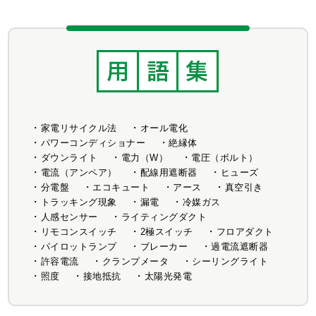
家電リサイクル法
オール電化
パワーコンディショナー
絶縁体
ダウンライト
電力（W）
電圧（ボルト）
電流（アンペア）
配線用遮断器
ヒューズ
分電盤
エコキュート
アース
真空引き
トラッキング現象
漏電
冷媒ガス
人感センサー
ライティングダクト
リモコンスイッチ
2極スイッチ
フロアダクト
パイロットランプ
ブレーカー
過電流遮断器
許容電流
クランプメータ
シーリングライト
照度
接地抵抗
太陽光発電