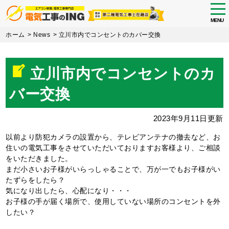
tog
nav
MENU
Skip
ホーム
>
News
>
立川市内でコンセントのカバー交換
to
main
content
立川市内でコンセントのカ
バー交換
2023年9月11日更新
以前より防犯カメラの設置から、テレビアンテナの撤去など、お
住いの電気工事をさせていただいておりますお客様より、ご相談
をいただきました。
まだ小さいお子様がいらっしゃることで、万が一でもお子様がい
たずらをしたら？
気になり出したら、心配になり・・・
お子様の手が届く場所で、使用していない場所のコンセントを外
したい？