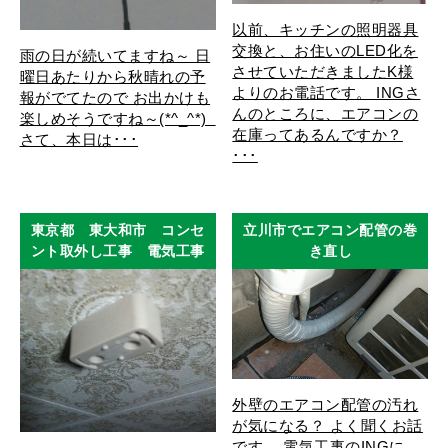
以前、キッチンの照明器具
交換と、お住いのLED化を
雨の日が続いてますね～ 日
させていただきましたK様
曜日あたりから秋晴れの予
よりのお電話です。 INGさ
報がでてたので お出かけも
んのところに、エアコンの
楽しめそうですね～(*^_^*)
在庫ってあるんですか？
さて、本日は･･･
･･･
東京都 東大和市 コンセ
立川市でエアコン配管の巻
ント取外し工事 電気工事
き直し
外壁のエアコン配管の汚れ
が気になる？ よく聞くお話
です。 電気工事のINGに