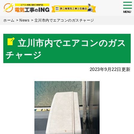
tog
nav
MENU
Skip
ホーム
>
News
>
立川市内でエアコンのガスチャージ
to
main
content
立川市内でエアコンのガス
チャージ
2023年9月22日更新