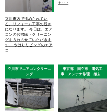
カ･･･
立川市内で進められてい
る、リフォーム工事の続き
になります。 今日は、エア
コンのお掃除・クリーニン
グを３台させていただきま
す。 やはりリビングのエア
コ･･･
立川市でエアコンクリーニ
東京都 国立市 電気工
ング
事 アンテナ修理 撤去