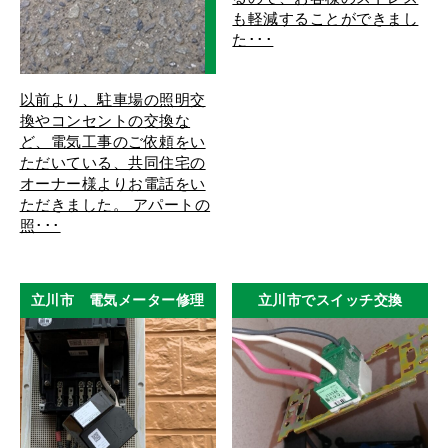
も軽減することができまし
た･･･
以前より、駐車場の照明交
換やコンセントの交換な
ど、電気工事のご依頼をい
ただいている、共同住宅の
オーナー様よりお電話をい
ただきました。 アパートの
照･･･
立川市 電気メーター修理
立川市でスイッチ交換