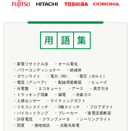
家電リサイクル法
オール電化
パワーコンディショナー
絶縁体
ダウンライト
電力（W）
電圧（ボルト）
電流（アンペア）
配線用遮断器
ヒューズ
分電盤
エコキュート
アース
真空引き
トラッキング現象
漏電
冷媒ガス
人感センサー
ライティングダクト
リモコンスイッチ
2極スイッチ
フロアダクト
パイロットランプ
ブレーカー
過電流遮断器
許容電流
クランプメータ
シーリングライト
照度
接地抵抗
太陽光発電