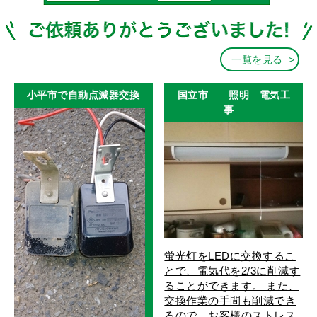
一覧を見る
小平市で自動点滅器交換
国立市 照明 電気工
事
蛍光灯をLEDに交換するこ
とで、電気代を2/3に削減す
ることができます。 また、
交換作業の手間も削減でき
るので、お客様のストレス