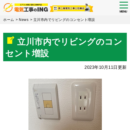
tog
nav
MENU
Skip
ホーム
>
News
>
立川市内でリビングのコンセント増設
to
main
content
立川市内でリビングのコン
セント増設
2023年10月11日更新