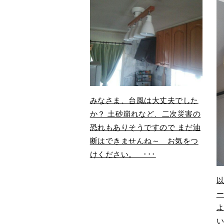
みなさま、台風は大丈夫でした
か？ 土砂崩れなど、二次災害の
恐れもありそうですので まだ油
断はできませんね～ お気をつ
けください。 ･･･
い