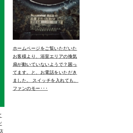
ホームページをご覧いただいた
お客様より、浴室エリアの換気
扇が動いていないようで？困っ
てます。と、お電話をいただき
ました。 スイッチを入れても、
ファンのモー･･･
て
だ
店