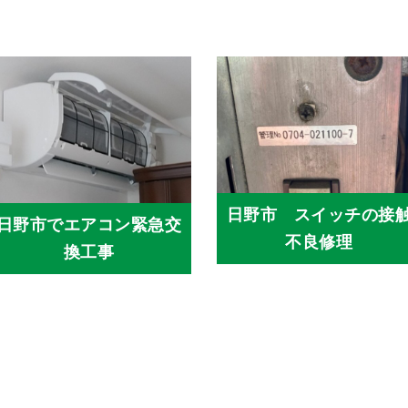
日野市 スイッチの接
日野市でエアコン緊急交
不良修理
換工事