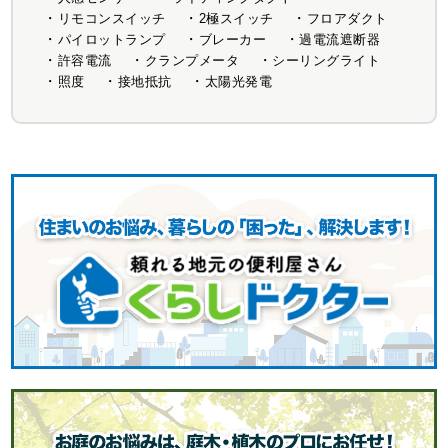
リモコンスイッチ
2極スイッチ
フロアダクト
パイロットランプ
ブレーカー
過電流遮断器
許容電流
クランプメータ
シーリングライト
照度
接地抵抗
太陽光発電