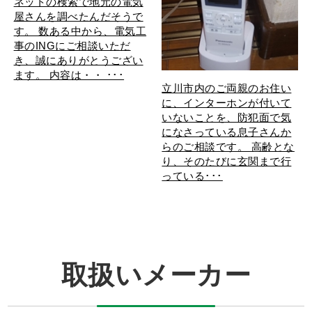
ネットの検索で地元の電気
屋さんを調べたんだそうで
す。 数ある中から、電気工
事のINGにご相談いただ
き、誠にありがとうござい
ます。 内容は・・ ･･･
立川市内のご両親のお住い
に、インターホンが付いて
いないことを、防犯面で気
になさっている息子さんか
らのご相談です。 高齢とな
り、そのたびに玄関まで行
っている･･･
取扱いメーカー