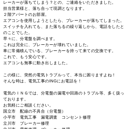
レーカーが落ちてしまう？との、ご連絡をいただきました。
担当営業様と、落ち合って現調となります。
２階アパートのお部屋。
エアコンを使用しようとしたら、ブレーカーが落ちてしまった。
スイッチを入れても、また落ちるの繰り返しから、電話をしたと
のことでした。
早々に、分電盤を調べます。
これは完全に、ブレーカーが壊れていました。
車に常備積んでいる、ブレーカーを持って来ての交換です。
これで、もう安心です。
エアコンも無事に動き出しました。
この様に、突然の電気トラブルって、本当に困りますよね！
そんな時は、電気工事のINGにお電話を！
電気のＩＮＧでは、分電盤の漏電や回路のトラブル等、多く扱っ
ております。
お気軽にご相談ください。
国立市 配線の不具合（分電盤）
小平市 電気工事 漏電調査 コンセント修理
立川市 ブレーカー修理