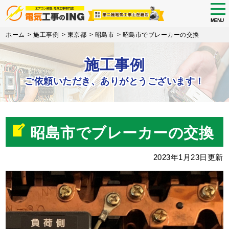
tog
nav
MENU
Skip
ホーム
>
施工事例
>
東京都
>
昭島市
>
昭島市でブレーカーの交換
to
main
施工事例
content
ご依頼いただき、ありがとうございます！
昭島市でブレーカーの交換
2023年1月23日更新