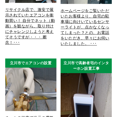
リサイクル店で、激安で展
ホームページをご覧いただ
示されていたエアコンを衝
いたお客様より、自宅の駐
動買い！ 自分でネット（動
車場に向けいているセンサ
画）を観ながら、取り付け
ーライトが、点かなくなっ
にチャレンジしようと考え
てしまった？との、お電話
てそうですが・・・ 断
をいただき、早々にお伺い
念！･･･
いたしました。 ･･･
立川市でエアコンの設置
立川市で高齢者宅のインタ
ーホン設置工事