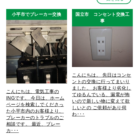
小平市でブレーカー交換
国立市 コンセント交換工
事
こんにちは。 先日はコンセ
ントの交換に行ってまいり
ました。 お客様より劣化し
こんにちは、電気工事の
てゆるんでいる、漏電が怖
INGです。 今日は、ホーム
いので新しい物に変えて欲
ページを検索しでくださっ
しいとの ご依頼があり伺
た小平市内のお客様より、
わ･･･
ブレーカーのトラブルのご
相談です。 最近、ブレー
カ･･･