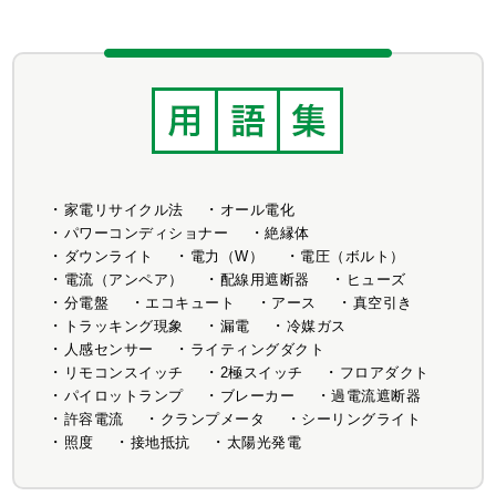
家電リサイクル法
オール電化
パワーコンディショナー
絶縁体
ダウンライト
電力（W）
電圧（ボルト）
電流（アンペア）
配線用遮断器
ヒューズ
分電盤
エコキュート
アース
真空引き
トラッキング現象
漏電
冷媒ガス
人感センサー
ライティングダクト
リモコンスイッチ
2極スイッチ
フロアダクト
パイロットランプ
ブレーカー
過電流遮断器
許容電流
クランプメータ
シーリングライト
照度
接地抵抗
太陽光発電