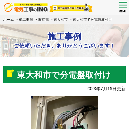
tog
nav
MENU
Skip
ホーム
>
施工事例
>
東京都
>
東大和市
>
東大和市で分電盤取付け
to
main
施工事例
content
ご依頼いただき、ありがとうございます！
東大和市で分電盤取付け
2023年7月19日更新