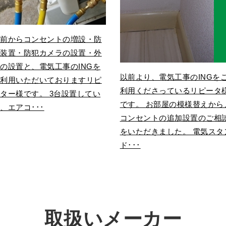
以前からコンセントの増設・防
犯装置・防犯カメラの設置・外
の設置と、電気工事のINGを
以前より、電気工事のINGを
ご利用いただいておりますリピ
利用くださっているリピータ
ター様です。 3台設置してい
です。 お部屋の模様替えから
、エアコ･･･
コンセントの追加設置のご相
をいただきました。 電気スタ
ド･･･
取扱いメーカー