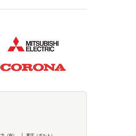
電力（W）
電圧（ボルト）