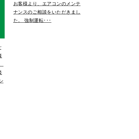
お客様より、エアコンのメンテ
ナンスのご相談をいただきまし
た。 強制運転･･･
ご
様
、
談
ン