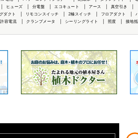
ヒューズ
分電盤
エコキュート
アース
真空引き
グダクト
リモコンスイッチ
2極スイッチ
フロアダクト
許容電流
クランプメータ
シーリングライト
照度
接地抵