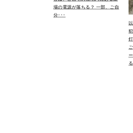
場の電源が落ちる？ 一部、ご自
分･･･
灯
ー
る