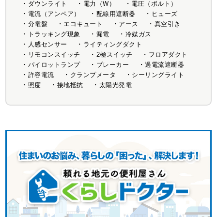
ダウンライト
電力（W）
電圧（ボルト）
電流（アンペア）
配線用遮断器
ヒューズ
分電盤
エコキュート
アース
真空引き
トラッキング現象
漏電
冷媒ガス
人感センサー
ライティングダクト
リモコンスイッチ
2極スイッチ
フロアダクト
パイロットランプ
ブレーカー
過電流遮断器
許容電流
クランプメータ
シーリングライト
照度
接地抵抗
太陽光発電