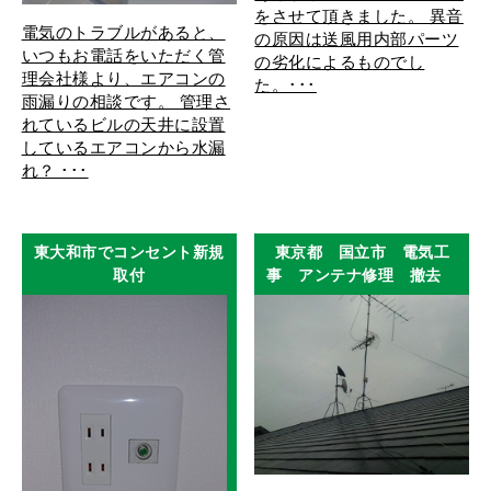
をさせて頂きました。 異音
電気のトラブルがあると、
の原因は送風用内部パーツ
いつもお電話をいただく管
の劣化によるものでし
理会社様より、エアコンの
た。･･･
雨漏りの相談です。 管理さ
れているビルの天井に設置
しているエアコンから水漏
れ？ ･･･
東大和市でコンセント新規
東京都 国立市 電気工
取付
事 アンテナ修理 撤去