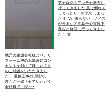
アナログのアンテナ撤去に
行ってきました 風で倒れて
しまったり 折れてしまっ
たりTVが映らない ノイズ
が走るなど不具合や電波不
良など修理に行ってきまし
た！ 古･･･
地元の建設会社様より、リ
フォーム中のお部屋にコン
セントを付けてほしい？と
のご相談をいただきまし
た。 電気工事の現場で、
度々ご一緒させていただく
会社様で、現･･･