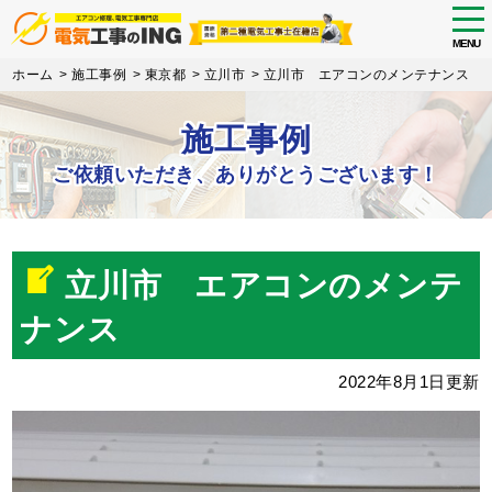
tog
nav
MENU
Skip
ホーム
>
施工事例
>
東京都
>
立川市
>
立川市 エアコンのメンテナンス
to
main
施工事例
content
ご依頼いただき、ありがとうございます！
立川市 エアコンのメンテ
ナンス
2022年8月1日更新