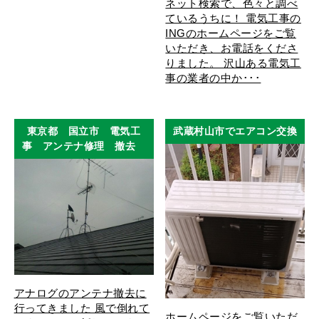
ネット検索で、色々と調べ
ているうちに！ 電気工事の
INGのホームページをご覧
いただき、お電話をくださ
りました。 沢山ある電気工
事の業者の中か･･･
東京都 国立市 電気工
武蔵村山市でエアコン交換
事 アンテナ修理 撤去
アナログのアンテナ撤去に
行ってきました 風で倒れて
ホームページをご覧いただ