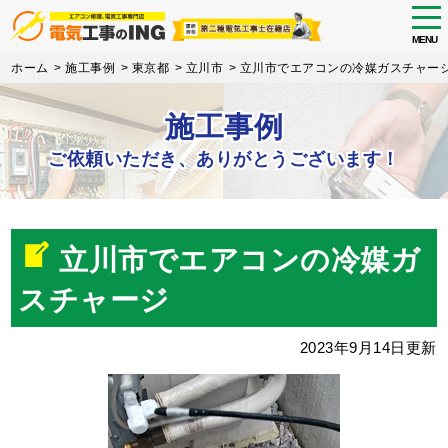
tog
nav
MENU
Skip
ホーム
>
施工事例
>
東京都
>
立川市
>
立川市でエアコンの冷媒ガスチャー
to
main
施工事例
content
ご依頼いただき、ありがとうございます！
立川市でエアコンの冷媒ガ
スチャージ
2023年9月14日更新