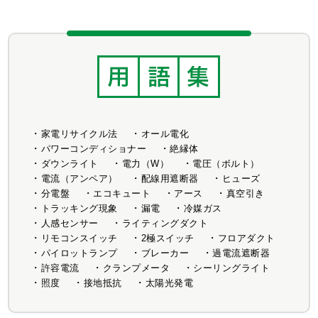
家電リサイクル法
オール電化
パワーコンディショナー
絶縁体
ダウンライト
電力（W）
電圧（ボルト）
電流（アンペア）
配線用遮断器
ヒューズ
分電盤
エコキュート
アース
真空引き
トラッキング現象
漏電
冷媒ガス
人感センサー
ライティングダクト
リモコンスイッチ
2極スイッチ
フロアダクト
パイロットランプ
ブレーカー
過電流遮断器
許容電流
クランプメータ
シーリングライト
照度
接地抵抗
太陽光発電