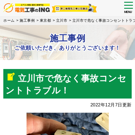
tog
nav
MENU
Skip
ホーム
>
施工事例
>
東京都
>
立川市
>
立川市で危なく事故コンセントトラ
to
main
施工事例
content
ご依頼いただき、ありがとうございます！
立川市で危なく事故コンセ
ントトラブル！
2022年12月7日更新