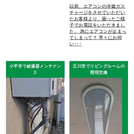
以前、エアコンの冷媒ガス
チャージをさせていただい
たお客様より、困ったご様
子でお電話をいただきまし
た。 急にエアコンが止まっ
てしまって？ 早々にお伺
い･･･
小平市で給湯器メンテナン
立川市でリビングルームの
ス
照明交換