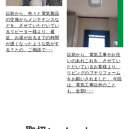
以前から、色々と電気製品
の交換からメンテナンスな
どを、させていただいてい
るリピーター様より、最
近、お湯が出るまでの時間
が遅くなったような気がす
る？との、ご相談で･･･
以前から、電気工事やお住
いのあれこれを、させてい
ただいているお客様より、
リビングのプチリフォーム
をお願いされました。 今回
は、電気工事以外のこと
も、全部I･･･