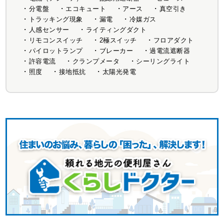
分電盤
エコキュート
アース
真空引き
トラッキング現象
漏電
冷媒ガス
人感センサー
ライティングダクト
リモコンスイッチ
2極スイッチ
フロアダクト
パイロットランプ
ブレーカー
過電流遮断器
許容電流
クランプメータ
シーリングライト
照度
接地抵抗
太陽光発電