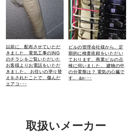
以前に、配布させていただ
ビルの管理会社様から、定
きました、電気工事のING
期的に検査依頼をいただい
のチラシをご覧いただいた
ております、商業ビルの点
お客様よりお電話をいただ
検に伺いました。 建物の中
きました。 お住いの塗り替
の分電盤は？ 電気の心臓で
えをされたことで、傷んだ
す。 &n･･･
エアコ･･･
取扱いメーカー