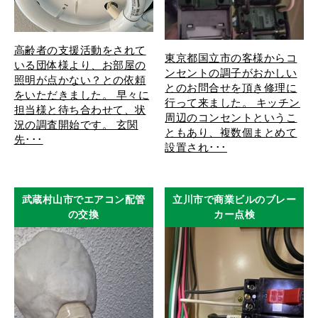
高齢者の支援活動をされて
東京都国立市の客様からコ
いる団体様より、お部屋の
ンセントの調子がおかしい
照明が点かない？との依頼
とのお問合せを頂き修理に
をいただきました。 早々に
行って来ました。 キッチン
担当様と待ち合わせて、状
周辺のコンセントというこ
況の調査開始です。 玄関
ともあり、複数個まとめて
先･･･
設置され･･･
武蔵村山市でエアコン配管
立川市で商業ビルのブレー
の交換
カー点検