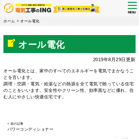
tog
nav
MENU
Skip
ホーム
>
オール電化
to
main
content
オール電化
2019年8月29日更新
オール電化とは、家中のすべてのエネルギーを電気でまかなうこ
とを言います。
調理・空調・電気・給湯などの熱源を全て電気で賄っている住宅
のことをいいます。安全性やクリーン性、効率面などに優れ、住
む人にやさしい快適住宅です。
< 前の記事
パワーコンディショナー