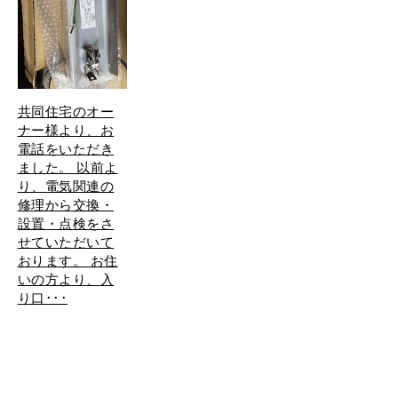
共同住宅のオー
ナー様より、お
電話をいただき
ました。 以前よ
り、電気関連の
修理から交換・
設置・点検をさ
せていただいて
おります。 お住
いの方より、入
り口･･･