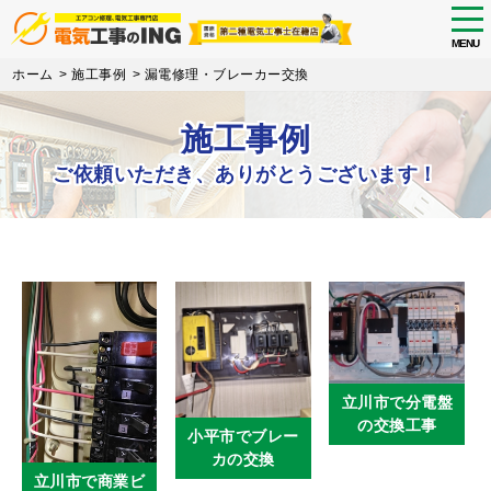
tog
nav
MENU
Skip
ホーム
>
施工事例
>
漏電修理・ブレーカー交換
to
main
施工事例
content
ご依頼いただき、ありがとうございます！
立川市で分電盤
の交換工事
小平市でブレー
カの交換
立川市で商業ビ