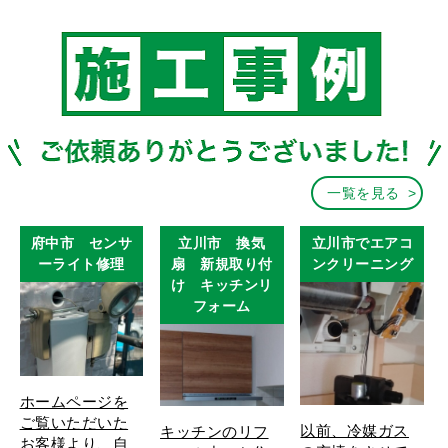
一覧を見る
府中市 センサ
立川市 換気
立川市でエアコ
ーライト修理
扇 新規取り付
ンクリーニング
け キッチンリ
フォーム
ホームページを
ご覧いただいた
以前、冷媒ガス
キッチンのリフ
お客様より、自