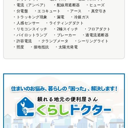
電流（アンペア）
配線用遮断器
ヒューズ
分電盤
エコキュート
アース
真空引き
トラッキング現象
漏電
冷媒ガス
人感センサー
ライティングダクト
リモコンスイッチ
2極スイッチ
フロアダクト
パイロットランプ
ブレーカー
過電流遮断器
許容電流
クランプメータ
シーリングライト
照度
接地抵抗
太陽光発電