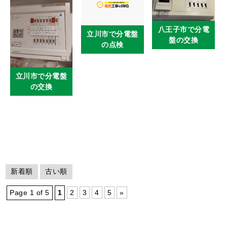
八王子市で分電
立川市で分電盤
盤の交換
の点検
立川市で分電盤
の交換
新着順
古い順
Page 1 of 5
1
2
3
4
5
»