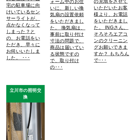
の充填をさせて
ォーム中のお住
宅の駐車場に向
いただいたお客
いに、新しい換
けいているセン
様より、お電話
気扇の設置依頼
サーライトが、
をいただきまし
をいただきまし
点かなくなって
た。 INGさん、
た。 換気扇は、
しまった？と
そろそろエアコ
事前に取り付け
の、お電話をい
ンのクリーニン
寸法の問題で、
ただき、早々に
グお願いできま
商品は届いてい
お伺いいたしま
すか？ もちろん
る状態ですの
した。 ･･･
で･･･
で、取り付け
の･･･
立川市の照明交
換